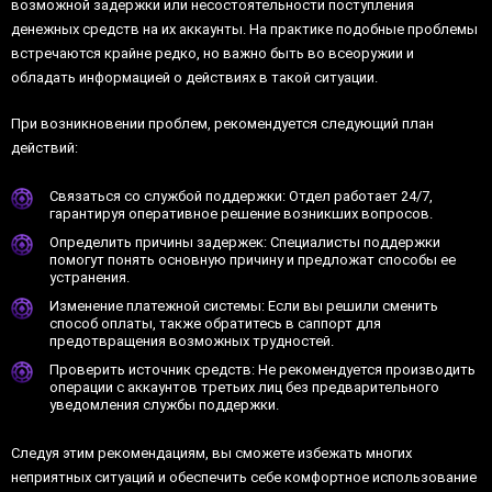
возможной задержки или несостоятельности поступления
денежных средств на их аккаунты. На практике подобные проблемы
встречаются крайне редко, но важно быть во всеоружии и
обладать информацией о действиях в такой ситуации.
При возникновении проблем, рекомендуется следующий план
действий:
Связаться со службой поддержки: Отдел работает 24/7,
гарантируя оперативное решение возникших вопросов.
Определить причины задержек: Специалисты поддержки
помогут понять основную причину и предложат способы ее
устранения.
Изменение платежной системы: Если вы решили сменить
способ оплаты, также обратитесь в саппорт для
предотвращения возможных трудностей.
Проверить источник средств: Не рекомендуется производить
операции с аккаунтов третьих лиц без предварительного
уведомления службы поддержки.
Следуя этим рекомендациям, вы сможете избежать многих
неприятных ситуаций и обеспечить себе комфортное использование