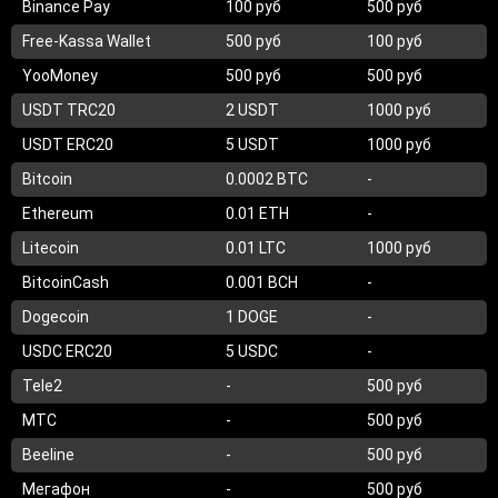
Binance Pay
100 руб
500 руб
Free-Kassa Wallet
500 руб
100 руб
YooMoney
500 руб
500 руб
USDT TRC20
2 USDT
1000 руб
USDT ERC20
5 USDT
1000 руб
Bitcoin
0.0002 BTC
-
Ethereum
0.01 ETH
-
Litecoin
0.01 LTC
1000 руб
BitcoinCash
0.001 BCH
-
Dogecoin
1 DOGE
-
USDC ERC20
5 USDC
-
Tele2
-
500 руб
МТС
-
500 руб
Beeline
-
500 руб
Мегафон
-
500 руб