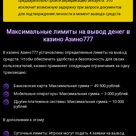
предварительно пройти верификацию аккаунта. Это
исключит возможную задержку при запросе документов
для подтверждения личности в момент вывода средств
Максимальные лимиты на вывод денег в
казино Азино777
В казино Азино777 установлены определенные лимиты на вывод
средств. Чтобы обеспечить удобство и безопасность для своих
пользователей, казино применяет следующие ограничения за одну
транзакцию:
Банковская карта: Максимальная сумма — 49 500 рублей.
Мобильные операторы: Максимальная сумма — 3 000 рублей.
Другие платежные системы: Максимальная сумма — 10 000
рублей.
В дополнение к этому:
Суточные лимиты: Игроки могут подать 4 заявки на вывод