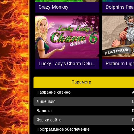
Crazy Monkey
Dolphins Pea
Lucky Lady's Charm Deluxe 6
Platinum Lig
Параметр
Название казино
Лицензия
Валюта
R
Языки сайта
Программное обеспечение
N