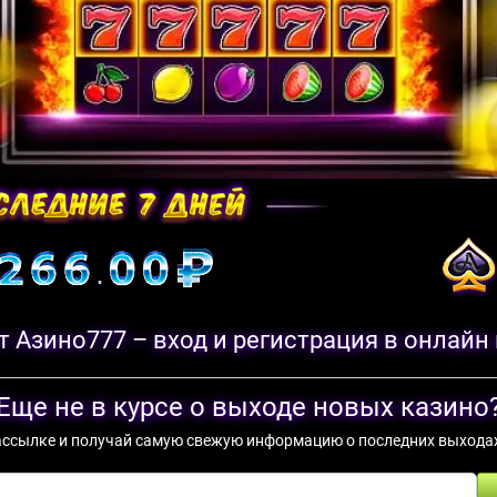
 Азино777 – вход и регистрация в онлайн 
Еще не в курсе о выходе новых казино
ассылке и получай самую свежую информацию о последних выхода