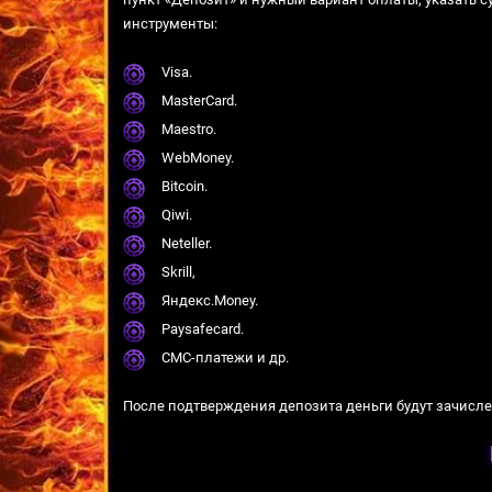
инструменты:
Visa.
MasterCard.
Maestro.
WebMoney.
Bitcoin.
Qiwi.
Neteller.
Skrill,
Яндекс.Money.
Paysafecard.
СМС-платежи и др.
После подтверждения депозита деньги будут зачисле