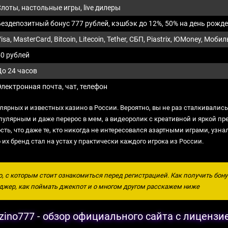
лоты, настольные игры, live дилеры
Бездепозитный бонус 777 рублей, кэшбэк до 12%, 50% на день рожде
isa, MasterCard, Bitcoin, Litecoin, Tether, СБП, Piastrix, ЮMoney, Мо
50 рублей
До 24 часов
Электронная почта, чат, телефон
лярных и известных казино в России. Вероятно, вы не раз сталкивались 
пулярным и даже перерос в мем, а видеоролик с креативной и яркой 
ь, что даже те, кто никогда не интересовался азартными играми, узнали
их бренд стал на устах у практически каждого игрока из России.
, с которым стоит ознакомиться перед регистрацией. Как получить бону
йджер, как поймать джекпот и о многом другом расскажем ниже
zino777 - обзор официального сайта с лицензи