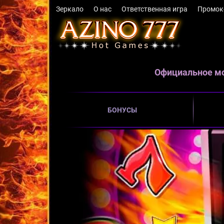
Зеркало
О нас
Ответственная игра
Промок
Официальное мо
БОНУСЫ