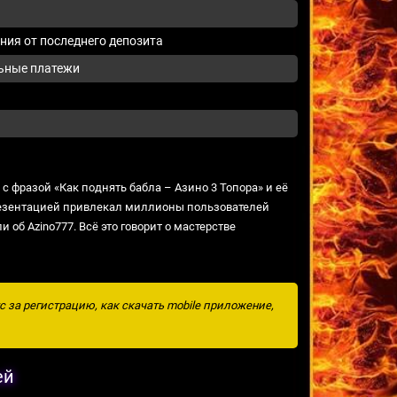
ния от последнего депозита
бильные платежи
с фразой «Как поднять бабла – Азино 3 Топора» и её
презентацией привлекал миллионы пользователей
 об Azino777. Всё это говорит о мастерстве
с за регистрацию, как скачать mobile приложение,
ей