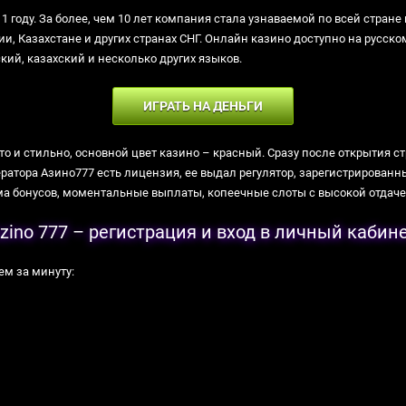
1 году. За более, чем 10 лет компания стала узнаваемой по всей стране
ии, Казахстане и других странах СНГ. Онлайн казино доступно на русск
ий, казахский и несколько других языков.
ИГРАТЬ НА ДЕНЬГИ
о и стильно, основной цвет казино – красный. Сразу после открытия с
ератора Азино777 есть лицензия, ее выдал регулятор, зарегистрирова
ма бонусов, моментальные выплаты, копеечные слоты с высокой отдаче
zino 777 – регистрация и вход в личный кабин
ем за минуту: