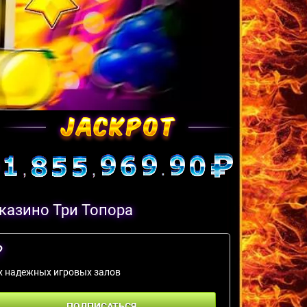
казино Три Топора
?
х надежных игровых залов